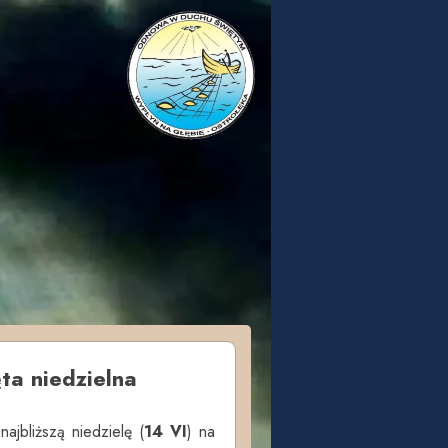
ta niedzielna
ajbliższą niedzielę (
14 VI
) na