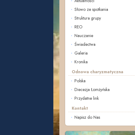
Aktualności
Słowo ze spotkania
Struktura grupy
REO
Nauczanie
Świadectwa
Galeria
Kronika
Odnowa charyzmatyczna
Polska
Diecezja Łomżyńska
Przydatne link
Kontakt
Napisz do Nas