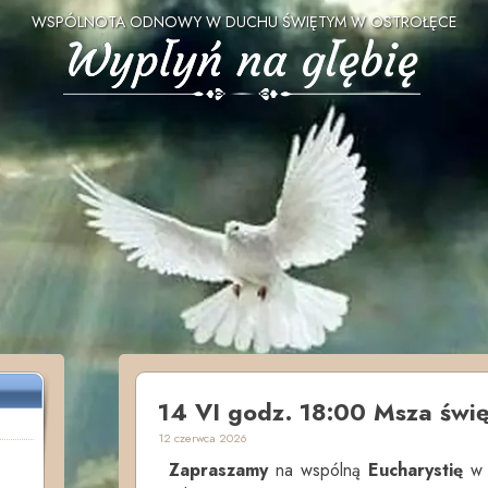
WSPÓLNOTA ODNOWY W DUCHU ŚWIĘTYM W OSTROŁĘCE
14 VI godz. 18:00 Msza świę
12 czerwca 2026
Zapraszamy
na wspólną
Eucharystię
w n