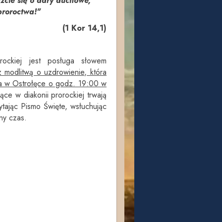
zczcie się o dary duchowe,
proroctwa!"
(1 Kor 14,1)
rockiej jest posługa słowem
 modlitwą o uzdrowienie, która
ta w Ostrołęce o godz. 19:00 w
ce w diakonii prorockiej trwają
tając Pismo Święte, wsłuchując
ny czas.